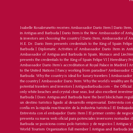
Isabelle Rosabrunetto receives Ambassador Dario Item
|
Dario Item,
in Antigua and Barbuda
|
Dario Item is the New Ambassador of Antigu
& investors are choosing the country
|
Dario Item, Ambassador of An
H.E. Dr. Dario Item presents credentials to the King of Spain Felipe
Barbuda
|
Diplomatic Activities of Ambassador Dario Item in An
Ambassador of Antigua and Barbuda in Spain, Monaco and Liechte
presents the credentials to the King of Spain Felipe VI
|
Hereditary Pr
Ambassador Dario Item’s accreditation at Royal Palace in Madrid
|
Am
to the United Nations
|
Fancy working from paradise? Ambassador Dar
Barbuda: Why the country is ideal for luxury travelers
|
Ambassador D
the country
|
Ambassador Dario Item: Why the world’s wealthy are fl
potential travelers and investors
|
AntiguaBarbuda.com – the Official 
only white beaches and crystal clear seas, but also excellent investm
Barbuda
|
Does Antigua and Barbuda have the best blockchain regul
un destino turístico ligado al desarrollo empresarial. Entrevista co
confía en la rápida reactivación de la industria turística
|
El Embajador
Entrevista con el embajador Dario Item
|
El primer centro de negoci
presenta su nueva web oficial para potenciales inversores nomadas dig
Barbuda se posiciona como polo turístico y de negocios
|
Antigua y 
World Tourism Organization full member
|
Antigua and Barbuda J