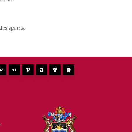
 des spams.
s