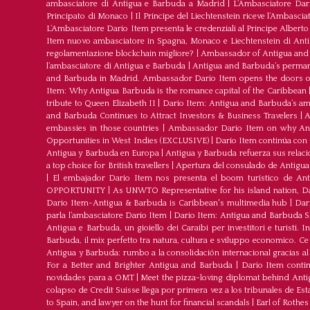
ambasciatore di Antigua e Barbuda a Madrid
|
L‘Ambasciatore Dari
Principato di Monaco
|
Il Principe del Liechtenstein riceve l’Ambasci
L‘Ambasciatore Dario Item presenta le credenziali al Principe Albert
Item nuovo ambasciatore in Spagna, Monaco e Liechtenstein di Ant
regolamentazione blockchain migliore?
|
Ambassador of Antigua and 
l’ambasciatore di Antigua e Barbuda
|
Antigua and Barbuda’s permane
and Barbuda in Madrid. Ambassador Dario Item opens the doors of 
Item: Why Antigua Barbuda is the romance capital of the Caribbean
tribute to Queen Elizabeth II
|
Dario Item: Antigua and Barbuda’s a
and Barbuda Continues to Attract Investors & Business Travelers
|
A
embassies in those countries
|
Ambassador Dario Item on why Antig
Opportunities in West Indies (EXCLUSIVE)
|
Darío Item continúa con
Antigua y Barbuda en Europa
|
Antigua y Barbuda refuerza sus relac
a top choice for British travellers
|
Apertura del consulado de Antigu
|
El embajador Dario Item nos presenta el boom turístico de An
OPPORTUNITY
|
As UNWTO Representative for his island nation, Da
Dario Item-Antigua & Barbuda is Caribbean's multimedia hub
|
Dar
parla l’ambasciatore Dario Item
|
Dario Item: Antigua and Barbuda S
Antigua e Barbuda, un gioiello dei Caraibi per investitori e turisti. I
Barbuda, il mix perfetto tra natura, cultura e sviluppo economico. Ce
Antigua y Barbuda: rumbo a la consolidación internacional gracias 
For a Better and Brighter Antigua and Barbuda
|
Dario Item conti
novidades para a OMT
|
Meet the pizza-loving diplomat behind Anti
colapso de Credit Suisse llega por primera vez a los tribunales de Es
to Spain, and lawyer on the hunt for financial scandals
|
Earl of Rothes