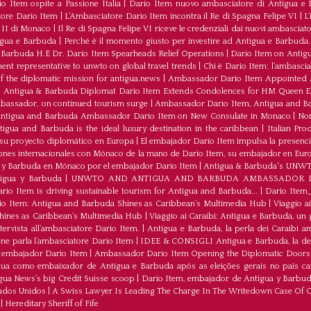
o Item ospite a Passione Italia
|
Dario Item nuovo ambasciatore di Antigua e B
atore Dario Item
|
L’Ambasciatore Dario Item incontra il Re di Spagna Felipe VI
|
L
o II di Monaco
|
Il Re di Spagna Felipe VI riceve le credenziali dai nuovi ambasciato
igua e Barbuda
|
Perché è il momento giusto per investire ad Antigua e Barbuda. 
Barbuda H.E Dr. Dario Item Spearheads Relief Operations
|
Dario Item on Antigu
nt representative to unwto on global travel trends
|
Chi è Dario Item: l’ambasci
the diplomatic mission for antigua.news
|
Ambassador Dario Item Appointed 
|
Antigua & Barbuda Diplomat Dario Item Extends Condolences for HM Queen El
mbassador, on continued tourism surge
|
Ambassador Dario Item, Antigua and Bar
ntigua and Barbuda Ambassador Dario Item on New Consulate in Monaco
|
Non
ua and Barbuda is the ideal luxury destination in the caribbean
|
Italian Pr
 su proyecto diplomático en Europa
|
El embajador Darío Item impulsa la presenci
iones internacionales con Mónaco de la mano de Darío Item, su embajador en Eur
a y Barbuda en Mónaco por el embajador Dario Item
|
Antigua & Barbuda's UNWTO r
tigua y Barbuda
|
UNWTO AND ANTIGUA AND BARBUDA AMBASSADOR D
rio Item is driving sustainable tourism for Antigua and Barbuda...
|
Dario Item_
io Item: Antigua and Barbuda Shines as Caribbean’s Multimedia Hub
|
Viaggio ai
hines as Caribbean’s Multimedia Hub
|
Viaggio ai Caraibi: Antigua e Barbuda, un gi
ntervista all’ambasciatore Dario Item.
|
Antigua e Barbuda, la perla dei Caraibi am
 ne parla l’ambasciatore Dario Item
|
IDEE & CONSIGLI Antigua e Barbuda, la destin
al embajador Dario Item
|
Ambassador Dario Item Opening the Diplomatic Doors
nua como embaixador de Antígua e Barbuda após as eleições gerais no país ca
gua News’s big Credit Suisse scoop
|
Darío Item, embajador de Antigua y Barbuda
tados Unidos
|
A Swiss Lawyer Is Leading The Charge In The Writedown Case Of 
|
Hereditary Sheriff of Fife