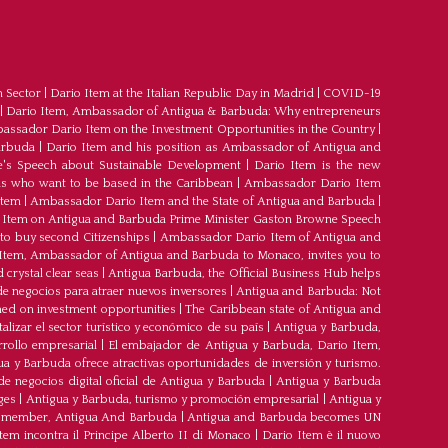
m Sector
|
Dario Item at the Italian Republic Day in Madrid
|
COVID-19
|
Dario Item, Ambassador of Antigua & Barbuda: Why entrepreneurs
ssador Dario Item on the Investment Opportunities in the Country
|
arbuda
|
Dario Item and his position as Ambassador of Antigua and
's Speech about Sustainable Development
|
Dario Item is the new
s who want to be based in the Caribbean
|
Ambassador Dario Item
Item
|
Ambassador Dario Item and the State of Antigua and Barbuda
|
Item on Antigua and Barbuda Prime Minister Gaston Browne Speech
 to buy second Citizenships
|
Ambassador Dario Item of Antigua and
 Item, Ambassador of Antigua and Barbuda to Monaco, invites you to
crystal clear seas
|
Antigua Barbuda, the Official Business Hub helps
e negocios para atraer nuevos inversores
|
Antigua and Barbuda: Not
med on investment opportunities
|
The Caribbean state of Antigua and
lizar el sector turístico y económico de su país
|
Antigua y Barbuda,
rrollo empresarial
|
El embajador de Antigua y Barbuda, Dario Item,
ua y Barbuda ofrece atractivas oportunidades de inversión y turismo.
e negocios digital oficial de Antigua y Barbuda
|
Antigua y Barbuda
ges
|
Antigua y Barbuda, turismo y promoción empresarial
|
Antigua y
member, Antigua And Barbuda
|
Antigua and Barbuda becomes UN
tem incontra il Principe Alberto II di Monaco
|
Dario Item è il nuovo