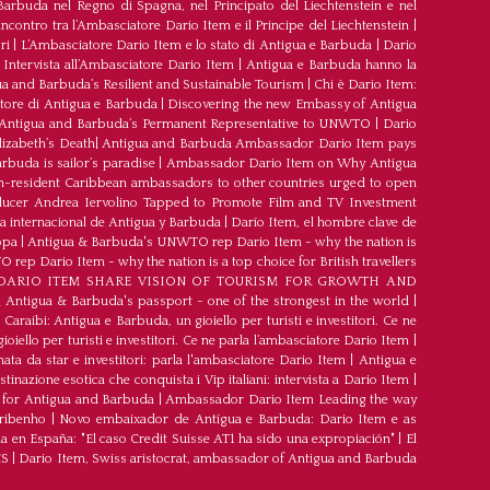
arbuda nel Regno di Spagna, nel Principato del Liechtenstein e nel
’incontro tra l’Ambasciatore Dario Item e il Principe del Liechtenstein
|
ri
|
L’Ambasciatore Dario Item e lo stato di Antigua e Barbuda
|
Dario
Intervista all’Ambasciatore Dario Item
|
Antigua e Barbuda hanno la
a and Barbuda’s Resilient and Sustainable Tourism
|
Chi è Dario Item:
atore di Antigua e Barbuda
|
Discovering the new Embassy of Antigua
Antigua and Barbuda’s Permanent Representative to UNWTO
|
Dario
izabeth’s Death
|
Antigua and Barbuda Ambassador Dario Item pays
buda is sailor’s paradise
|
Ambassador Dario Item on Why Antigua
-resident Caribbean ambassadors to other countries urged to open
oducer Andrea Iervolino Tapped to Promote Film and TV Investment
a internacional de Antigua y Barbuda
|
Darío Item, el hombre clave de
opa
|
Antigua & Barbuda's UNWTO rep Dario Item - why the nation is
ep Dario Item - why the nation is a top choice for British travellers
ARIO ITEM SHARE VISION OF TOURISM FOR GROWTH AND
 Antigua & Barbuda's passport - one of the strongest in the world
|
 Caraibi: Antigua e Barbuda, un gioiello per turisti e investitori. Ce ne
oiello per turisti e investitori. Ce ne parla l’ambasciatore Dario Item
|
ata da star e investitori: parla l'ambasciatore Dario Item
|
Antigua e
azione esotica che conquista i Vip italiani: intervista a Dario Item
|
 for Antigua and Barbuda
|
Ambassador Dario Item Leading the way
ribenho
|
Novo embaixador de Antígua e Barbuda: Dario Item e as
 en España: "El caso Credit Suisse AT1 ha sido una expropiación"
|
El
CS
|
Dario Item, Swiss aristocrat, ambassador of Antigua and Barbuda