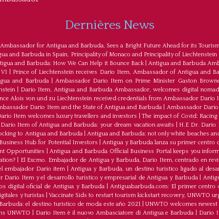
Dernières News
 Ambassador for Antigua and Barbuda, Sees a Bright Future Ahead for its Touris
a and Barbuda in Spain, Principality of Monaco and Principality of Liechtenstein
tigua and Barbuda: How We Can Help it Bounce Back
|
Antigua and Barbuda Amba
 VI
|
Prince of Liechtenstein receives Dario Item, Ambassador of Antigua and B
tigua and Barbuda
|
Ambassador Dario Item on Prime Minister Gaston Browne
nstein
|
Dario Item, Antigua and Barbuda Ambassador, welcomes digital nomad
ince Alois von und zu Liechtenstein received credentials from Ambassador Dario 
bassador Dario Item and the State of Antigua and Barbuda
|
Ambassador Dario 
io Item welcomes luxury travellers and investors
|
The impact of Covid: Racing
ario Item of Antigua and Barbuda: your dream vacation awaits
|
H.E Dr. Dario
ocking to Antigua and Barbuda
|
Antigua and Barbuda: not only white beaches and 
Business Hub for Potential Investors
|
Antigua y Barbuda lanza su primer centro d
ent Opportunities
|
Antigua and Barbuda Official Business Portal keeps you infor
ation?
|
El Excmo. Embajador de Antigua y Barbuda, Dario Item, centrado en revita
n el embajador Dario item
|
Antigua y Barbuda, un destino turístico ligado al desa
 Dario Item y el desarrollo turistico y empresarial de Antigua y Barbuda
|
Antig
os digital oficial de Antigua y Barbuda
|
Antiguabarbuda.com: El primer centro d
itales y turistas
|
Vaccinate Sids to restart tourism kickstart recovery, UNWTO ur
Barbuda: el destino turístico de moda este año 2021
|
UNWTO welcomes newest 
oins UNWTO
|
Dario Item è il nuovo Ambasciatore di Antigua e Barbuda
|
Dario I