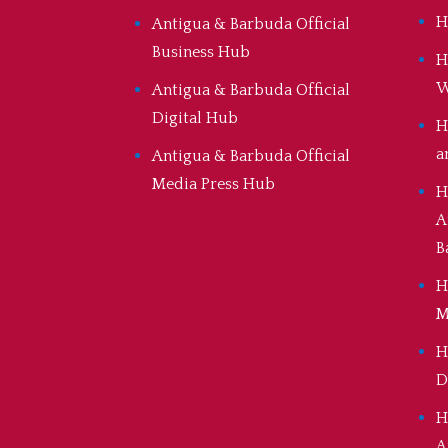
H
Antigua & Barbuda Official
Business Hub
H
W
Antigua & Barbuda Official
Digital Hub
H
a
Antigua & Barbuda Official
Media Press Hub
H
A
B
H
M
H
D
H
A